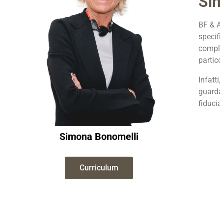
Si
BF & A
specif
comple
partic
Infatt
guard
fiducia
Simona
Bonomelli
Curriculum