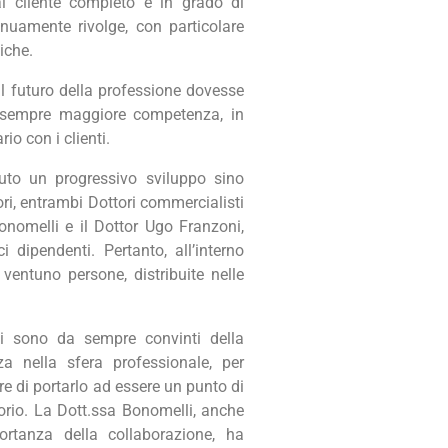
 al cliente completo e in grado di
nuamente rivolge, con particolare
iche.
 il futuro della professione dovesse
 sempre maggiore competenza, in
io con i clienti.
suto un progressivo sviluppo sino
ori, entrambi Dottori commercialisti
onomelli e il Dottor Ugo Franzoni,
ci dipendenti. Pertanto, all’interno
entuno persone, distribuite nelle
ni
sono da sempre convinti della
a nella sfera professionale, per
e di portarlo ad essere un punto di
itorio. La Dott.ssa Bonomelli, anche
portanza della collaborazione, ha