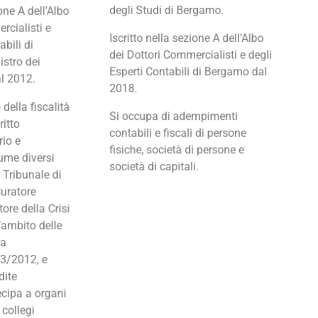
degli Studi di Bergamo.
ione A dell’Albo
rcialisti e
Iscritto nella sezione A dell’Albo
abili di
dei Dottori Commercialisti e degli
stro dei
Esperti Contabili di Bergamo dal
al 2012.
2018.
della fiscalità
Si occupa di adempimenti
ritto
contabili e fiscali di persone
rio e
fisiche, società di persone e
ume diversi
società di capitali.
l Tribunale di
uratore
ore della Crisi
’ambito delle
ra
 3/2012, e
dite
ecipa a organi
 collegi