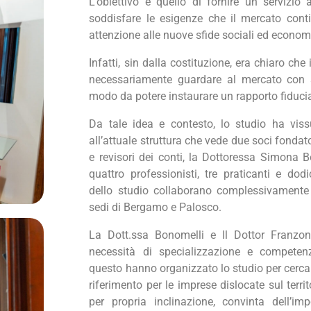
L’obiettivo è quello di fornire un servizio
soddisfare le esigenze che il mercato conti
attenzione alle nuove sfide sociali ed econom
Infatti, sin dalla costituzione, era chiaro che
necessariamente guardare al mercato con
modo da potere instaurare un rapporto fiduciar
Da tale idea e contesto, lo studio ha vis
all’attuale struttura che vede due soci fondat
e revisori dei conti, la Dottoressa Simona B
quattro professionisti, tre praticanti e dodi
dello studio collaborano complessivamente v
sedi di Bergamo e Palosco.
La Dott.ssa Bonomelli e
Il Dottor Franzo
necessità di specializzazione e competenz
questo hanno organizzato lo studio per cercar
riferimento per le imprese dislocate sul terr
per propria inclinazione, convinta dell’im