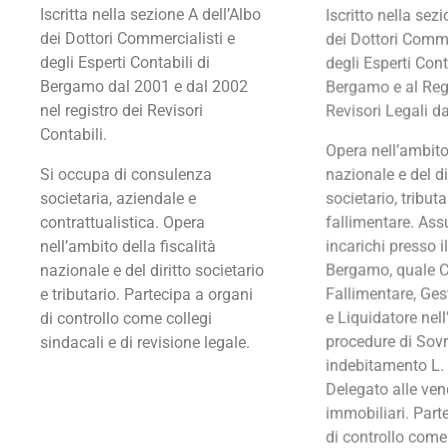
Iscritta nella sezione A dell’Albo
Iscritto nella sez
dei Dottori Commercialisti e
dei Dottori Comme
degli Esperti Contabili di
degli Esperti Cont
Bergamo dal 2001 e dal 2002
Bergamo e al Regi
nel registro dei Revisori
Revisori Legali d
Contabili.
Opera nell’ambito 
Si occupa di consulenza
nazionale e del di
societaria, aziendale e
societario, tributa
contrattualistica. Opera
fallimentare. Ass
nell’ambito della fiscalità
incarichi presso i
nazionale e del diritto societario
Bergamo, quale C
e tributario. Partecipa a organi
Fallimentare, Gest
di controllo come collegi
e Liquidatore nell
sindacali e di revisione legale.
procedure di Sov
indebitamento L.
Delegato alle ven
immobiliari. Part
di controllo come