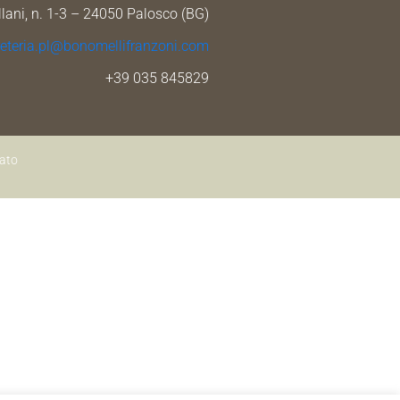
llani, n. 1-3 – 24050 Palosco (BG)
reteria.pl@bonomellifranzoni.com
+39 035 845829
tato