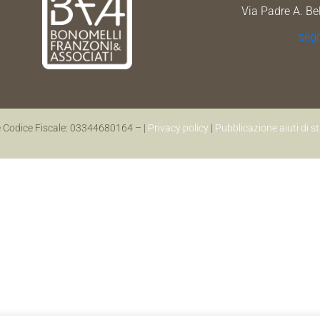
Via Padre A. Be
seg
e Codice Fiscale: 03344680164 – |
Privacy policy
|
Pubblicazione aiuti di s