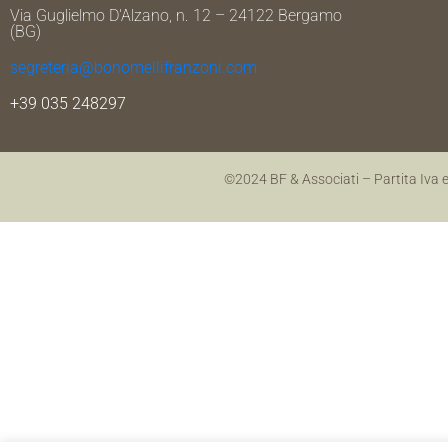
Via Guglielmo D'Alzano, n. 12 – 24122 Bergamo
(BG)
segreteria@bonomellifranzoni.com
+39 035 248297
©2024 BF & Associati – Partita Iva 