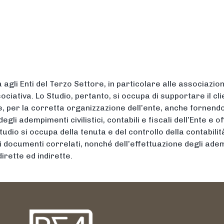
SERVIZI
NEWS
CONTATTI
gli Enti del Terzo Settore, in particolare alle associazioni
ociativa. Lo Studio, pertanto, si occupa di supportare il cli
ne, per la corretta organizzazione dell’ente, anche fornen
egli adempimenti civilistici, contabili e fiscali dell’Ente e 
udio si occupa della tenuta e del controllo della contabilità 
ei documenti correlati, nonché dell’effettuazione degli ademp
dirette ed indirette.