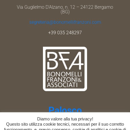
Via Guglielmo D'Alzano, n. 12 – 24122 Bergamo
(BG)
segreteria@bonomellifranzoni.com
+39 035 248297
Palosco
Diamo valore alla tua privacy!
Via Padre A. Bellani, n. 1-3 – 24050 Palosco (BG)
Questo sito utilizza cookie tecnici, necessari per il suo corretto
funzionamento, e, previo consenso, cookie di analitici e cookie di